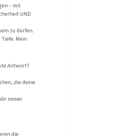
gen – mit 
cherheit UND 
ein zu dürfen. 
Tiefe. Mein 
hste Antwort? 
chen, die deine 
dir immer 
eren die 