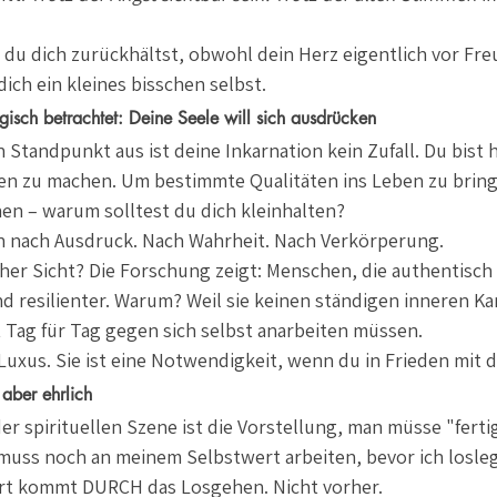
du dich zurückhältst, obwohl dein Herz eigentlich vor Fre
ich ein kleines bisschen selbst.
gisch betrachtet: Deine Seele will sich ausdrücken
 Standpunkt aus ist deine Inkarnation kein Zufall. Du bist h
n zu machen. Um bestimmte Qualitäten ins Leben zu bringe
en – warum solltest du dich kleinhalten?
ch nach Ausdruck. Nach Wahrheit. Nach Verkörperung.
er Sicht? Die Forschung zeigt: Menschen, die authentisch 
nd resilienter. Warum? Weil sie keinen ständigen inneren K
t Tag für Tag gegen sich selbst anarbeiten müssen.
 Luxus. Sie ist eine Notwendigkeit, wenn du in Frieden mit di
 aber ehrlich
er spirituellen Szene ist die Vorstellung, man müsse "ferti
h muss noch an meinem Selbstwert arbeiten, bevor ich loslege
ert kommt DURCH das Losgehen. Nicht vorher.