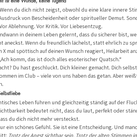
eit ist eine Wunde, keine Tugend
Wenn du dich nicht zeigst, obwohl du eine klare innere St
 Ausdruck von Bescheidenheit oder spiritueller Demut. Sond
or Ablehnung. Vor Kritik. Vor Liebesentzug.
gendwann in deinem Leben gelernt, dass du sicherer bist, we
t aneckst. Wenn du freundlich lächelst, statt ehrlich zu sp
in X mal spöttisch auf deinen Wunsch reagiert, Heilarbeit an
„Ach komm, das ist doch alles esoterischer Quatsch.“
ht? Du hast geschluckt. Dich kleiner gemacht. Dich selbst
mmen im Club – viele von uns haben das getan. Aber weißt 
n.
Selbstliebe
tisches Leben führen und gleichzeitig ständig auf der Fluc
ichtbarkeit bedeutet nicht, dass du laut, perfekt oder stän
ass du dich nicht mehr versteckst.
nur ein schönes Gefühl. Sie ist eine Entscheidung. Und manc
tt: 
Trotz der Angst sichtbar sein. Trotz der alten Stimmen im