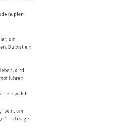
ude hüpfen 
ier, um 
n. Du bist ein 
leben, sind 
ampf führen 
r sein willst.
g" sein, um 
.“ – Ich sage 