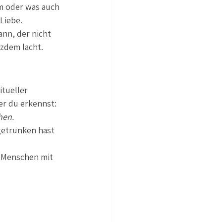
um oder was auch 
 Liebe.
ann, der nicht 
tzdem lacht. 
tueller 
r du erkennst: 
hen.
getrunken hast 
e Menschen mit 