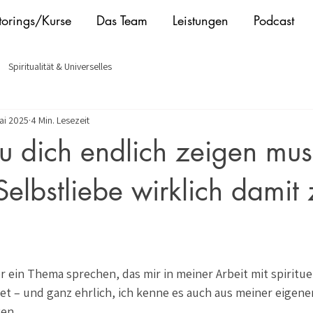
orings/Kurse
Das Team
Leistungen
Podcast
Spiritualität & Universelles
ai 2025
4 Min. Lesezeit
 dich endlich zeigen mus
elbstliebe wirklich damit 
 ein Thema sprechen, das mir in meiner Arbeit mit spiritu
 – und ganz ehrlich, ich kenne es auch aus meiner eigene
gen.