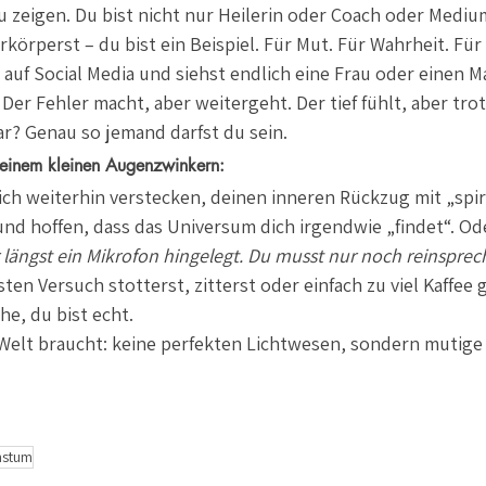
zu zeigen. Du bist nicht nur Heilerin oder Coach oder Medi
rkörperst – du bist ein Beispiel. Für Mut. Für Wahrheit. Für
t auf Social Media und siehst endlich eine Frau oder einen M
. Der Fehler macht, aber weitergeht. Der tief fühlt, aber tro
r? Genau so jemand darfst du sein.
 einem kleinen Augenzwinkern:
ich weiterhin verstecken, deinen inneren Rückzug mit „spiri
d hoffen, dass das Universum dich irgendwie „findet“. Ode
 längst ein Mikrofon hingelegt. Du musst nur noch reinsprec
en Versuch stotterst, zitterst oder einfach zu viel Kaffee 
he, du bist echt.
 Welt braucht: keine perfekten Lichtwesen, sondern mutig
stum