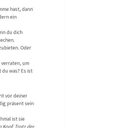
imme hast, dann 
ern ein 
nn du dich 
rechen. 
zubieten. Oder 
 verraten, um 
du was? Es ist 
ht vor deiner 
dig präsent sein 
hmal ist sie 
 Kopf. Trotz der 