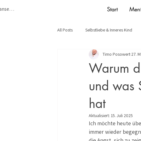
Start
Ment
Punkte ansehen
All Posts
Selbstliebe & Inneres Kind
Timo Posowert
27. M
Warum du
und was S
hat
Aktualisiert:
15. Juli 2025
Ich möchte heute über
immer wieder begegnet
die Angst, sich zu zei