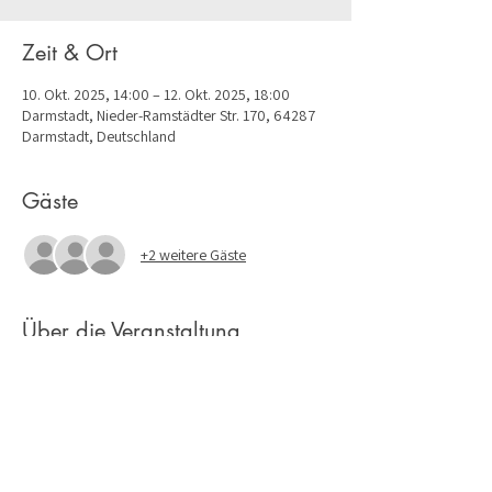
Zeit & Ort
10. Okt. 2025, 14:00 – 12. Okt. 2025, 18:00
Darmstadt, Nieder-Ramstädter Str. 170, 64287
Darmstadt, Deutschland
Gäste
+2 weitere Gäste
Über die Veranstaltung
Alle Infos hier: 
https://www.schirner.com/veranstaltungen/schir
ner-tage/schirner-tage-herbst.html