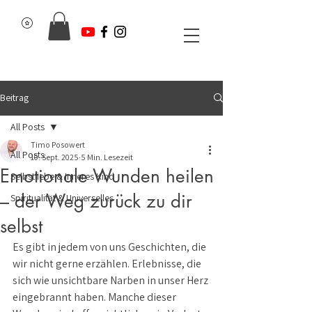
Beitrag
All Posts
Timo Posowert
All Posts
10. Sept. 2025
5 Min. Lesezeit
Emotionale Wunden heilen
Selbstliebe & Inneres Kind
– der Weg zurück zu dir
Spiritualität & Universelles
selbst
Es gibt in jedem von uns Geschichten, die 
wir nicht gerne erzählen. Erlebnisse, die 
sich wie unsichtbare Narben in unser Herz 
eingebrannt haben. Manche dieser 