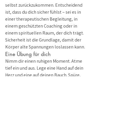
selbst zurückzukommen. Entscheidend 
ist, dass du dich sicher fühlst – sei es in 
einer therapeutischen Begleitung, in 
einem geschützten Coaching oder in 
einem spirituellen Raum, der dich trägt. 
Sicherheit ist die Grundlage, damit der 
Körper alte Spannungen loslassen kann.
Eine Übung für dich
Nimm dir einen ruhigen Moment. Atme 
tief ein und aus. Lege eine Hand auf dein 
Herz und eine auf deinen Bauch. Spüre, 
wie dein Körper sich bewegt. Schließe die 
Augen und erinnere dich an eine 
Situation, in der du dich klein oder 
verletzt gefühlt hast. Nicht zu intensiv, 
nur ein Bild. Statt in die Geschichte 
einzutauchen, richte dich auf dein Inneres 
Kind. Stell dir vor, es sitzt vor dir. Was 